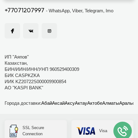
+77071207997
- WhatsApp, Viber, Telegram, Imo
ИП "Аяпов"
Казахстан,
БИН/ИИН/ИНН/УНП 960529400309
БИК CASPKZKA
ИИК KZ20722S000009900854
АО "KASPI BANK"
Города доставки:
Абай
Аксай
Аксу
Актау
Актобе
Алматы
Аральск
SSL Secure
Visa
Connection