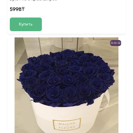
5998₸
Купить
0-0-12