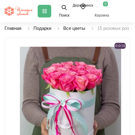
0
Державинск
Поиск
Корзина
Главная
Подарки
Все цветы
15 розовых роз в 
0-0-12