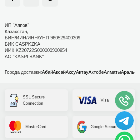
ИП "Аяпов"
Казахстан,
БИН/ИИН/ИНН/УНП 960529400309
БИК CASPKZKA
ИИК KZ20722S000009900854
АО "KASPI BANK"
Города доставки:
Абай
Аксай
Аксу
Актау
Актобе
Алматы
Аральск
SSL Secure
Visa
Connection
MasterCard
Google Secure