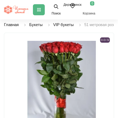
0
Державинск
Поиск
Корзина
Главная
Букеты
VIP букеты
51 метровая роза
0-0-12