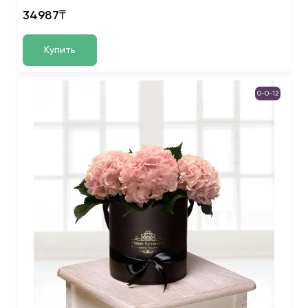
34987₸
Купить
0-0-12