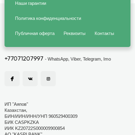
Наши гарантии
Политика конфиденциальности
Публичная оферта
Реквизиты
Контакты
+77071207997
- WhatsApp, Viber, Telegram, Imo
ИП "Аяпов"
Казахстан,
БИН/ИИН/ИНН/УНП 960529400309
БИК CASPKZKA
ИИК KZ20722S000009900854
АО "KASPI BANK"