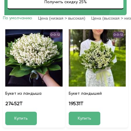
Цена (низкая > высокая)
Цена (высокая > низ
По умолчанию
0-0-12
0-0-12
Букет из ландыша
Букет ландышей
27452₸
19531₸
Купить
Купить