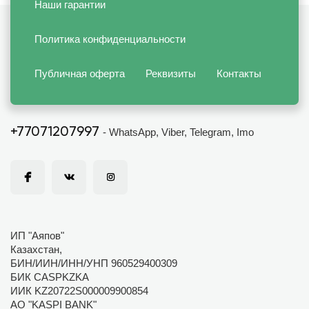
Наши гарантии
Политика конфиденциальности
Публичная оферта
Реквизиты
Контакты
+77071207997
- WhatsApp, Viber, Telegram, Imo
ИП "Аяпов"
Казахстан,
БИН/ИИН/ИНН/УНП 960529400309
БИК CASPKZKA
ИИК KZ20722S000009900854
АО "KASPI BANK"