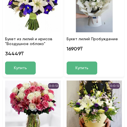
Букет из лилий и ирисов
Букет лилий Пробуждение
"Воздушное облако"
16909₸
34449₸
Купить
Купить
0-0-12
0-0-12