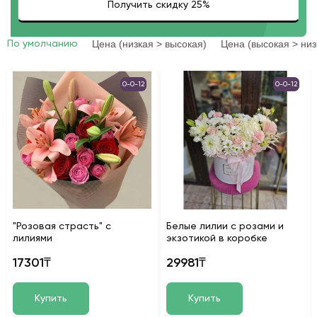
Цена (низкая > высокая)
Цена (высокая > низ
По умолчанию
0-0-12
0-0-12
"Розовая страсть" с
Белые лилии с розами и
лилиями
экзотикой в коробке
17301₸
29981₸
Купить
Купить