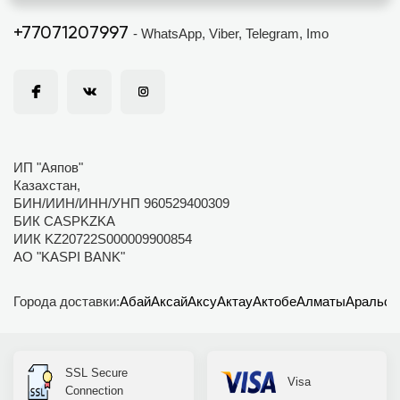
+77071207997
- WhatsApp, Viber, Telegram, Imo
ИП "Аяпов"
Казахстан,
БИН/ИИН/ИНН/УНП 960529400309
БИК CASPKZKA
ИИК KZ20722S000009900854
АО "KASPI BANK"
Города доставки:
Абай
Аксай
Аксу
Актау
Актобе
Алматы
Аральск
SSL Secure
Visa
Connection