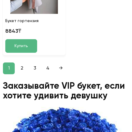
Букет гортензия
8843₸
Купить
1
2
3
4
→
Заказывайте VIP букет, если
хотите удивить девушку