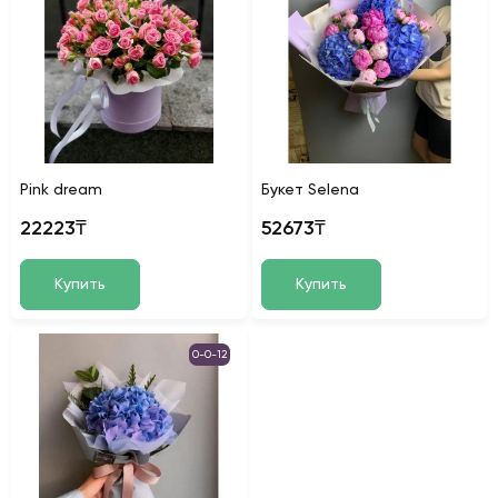
Pink dream
Букет Selena
22223₸
52673₸
Купить
Купить
0-0-12