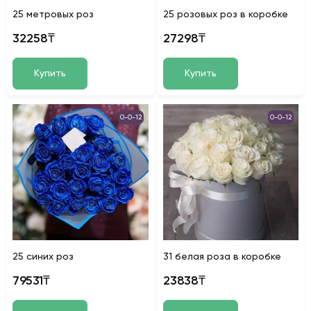
25 метровых роз
25 розовых роз в коробке
32258₸
27298₸
Купить
Купить
0-0-12
0-0-12
25 синих роз
31 белая роза в коробке
79531₸
23838₸