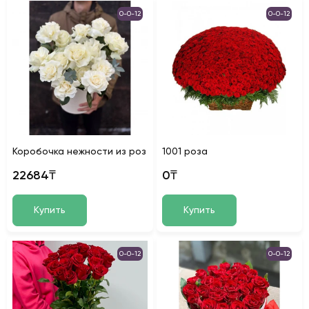
0-0-12
0-0-12
Коробочка нежности из роз
1001 роза
22684₸
0₸
Купить
Купить
0-0-12
0-0-12