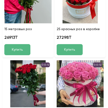
15 метровых роз
25 красных роз в коробке
26913₸
27298₸
Купить
Купить
0-0-12
0-0-12