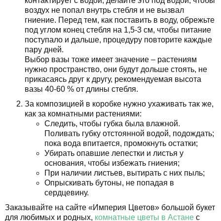
контактирует с водой, делайте это под водой, чтобы
воздух не попал внутрь стебля и не вызвал
гниение. Перед тем, как поставить в воду, обрежьте
под углом конец стебля на 1,5-3 см, чтобы питание
поступало и дальше, процедуру повторите каждые
пару дней.
Выбор вазы тоже имеет значение – растениям
нужно пространство, они будут дольше стоять, не
прикасаясь друг к другу, рекомендуемая высота
вазы 40-60 % от длины стебля.
За композицией в коробке нужно ухаживать так же,
как за комнатными растениями:
Следить, чтобы губка была влажной.
Поливать губку отстоянной водой, подождать;
пока вода впитается, промокнуть остатки;
Убирать опавшие лепестки и листья у
основания, чтобы избежать гниения;
При наличии листьев, вытирать с них пыль;
Опрыскивать бутоны, не попадая в
сердцевину.
Заказывайте на сайте «Империя Цветов» большой букет
для любимых и родных,
комнатные цветы в Астане
с