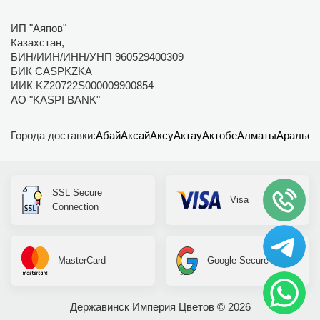
ИП "Аяпов"
Казахстан,
БИН/ИИН/ИНН/УНП 960529400309
БИК CASPKZKA
ИИК KZ20722S000009900854
АО "KASPI BANK"
Города доставки:
Абай
Аксай
Аксу
Актау
Актобе
Алматы
Аральск
SSL Secure
Visa
Connection
MasterCard
Google Secure
Державинск Империя Цветов © 2026