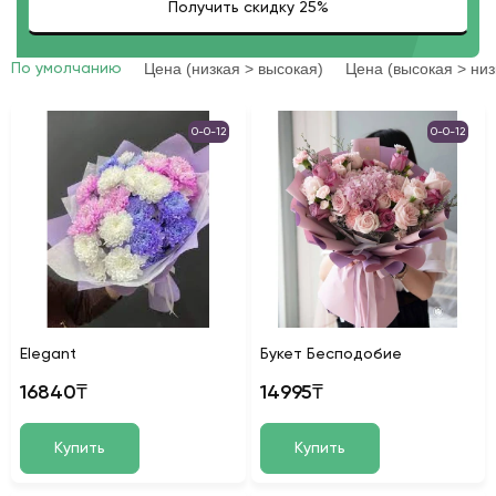
Цена (низкая > высокая)
Цена (высокая > низ
По умолчанию
0-0-12
0-0-12
Elegant
Букет Бесподобие
16840₸
14995₸
Купить
Купить