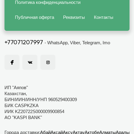
Политика конфиденциальности
Публичная оферта
Реквизиты
Контакты
+77071207997
- WhatsApp, Viber, Telegram, Imo
ИП "Аяпов"
Казахстан,
БИН/ИИН/ИНН/УНП 960529400309
БИК CASPKZKA
ИИК KZ20722S000009900854
АО "KASPI BANK"
Города доставки:
Абай
Аксай
Аксу
Актау
Актобе
Алматы
Аральск