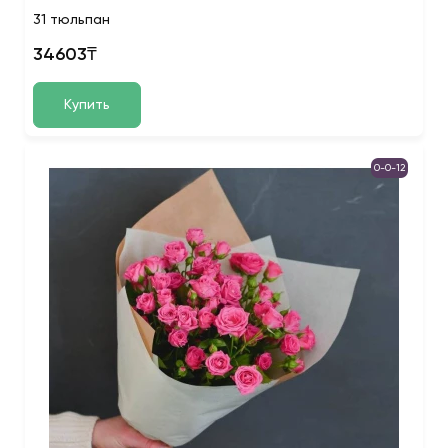
31 тюльпан
34603₸
Купить
0-0-12