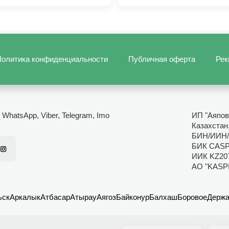
олитика конфиденциальности
Публичная оферта
Рек
- WhatsApp, Viber, Telegram, Imo
ИП "Аяпов
Казахстан
БИН/ИИН/
БИК CAS
ИИК KZ20
АО "KASP
ьск
Аркалык
Атбасар
Атырау
Аягоз
Байконур
Балхаш
Боровое
Держа