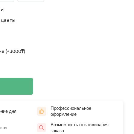
ги
о цветы
е (+3000₸)
Профессиональное
ение дня
оформление
Возможность отслеживания
сти
заказа