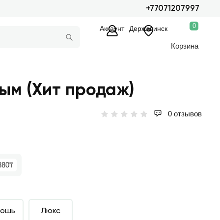
+77071207997
0
Аккаунт
Державинск
Корзина
ым (Хит продаж)
0 отзывов
880₸
кошь
Люкс