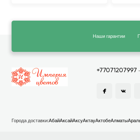
Наши гарантии
П
+77071207997
Города доставки:
Абай
Аксай
Аксу
Актау
Актобе
Алматы
Арал