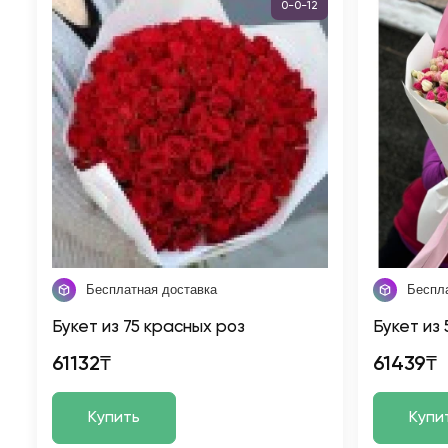
0-0-12
Бесплатная доставка
Беспл
Букет из 75 красных роз
Букет из 
61132₸
61439₸
Купить
Купи