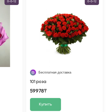
0-0-12
0-0-12
Бесплатная доставка
101 роза
59978₸
Купить