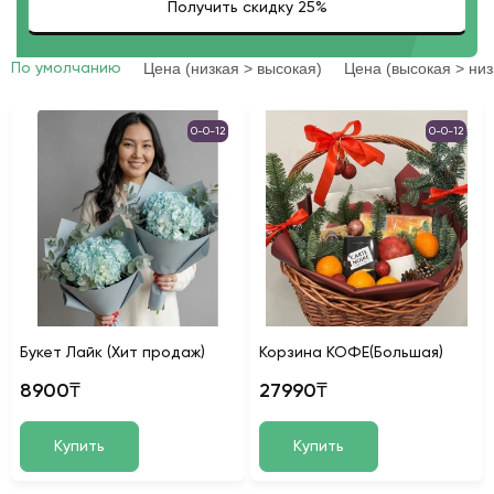
Цена (низкая > высокая)
Цена (высокая > низ
По умолчанию
0-0-12
0-0-12
Букет Лайк (Хит продаж)
Корзина КОФЕ(Большая)
8900₸
27990₸
Купить
Купить