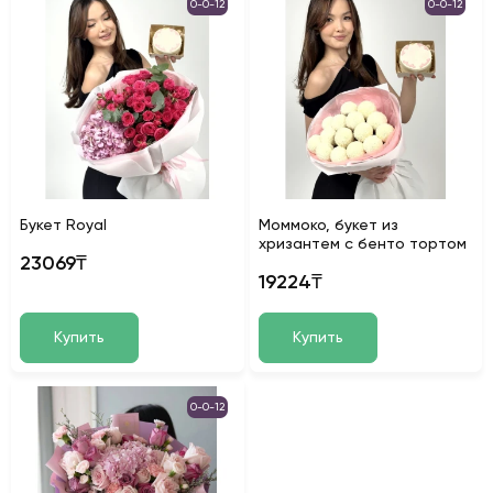
0-0-12
0-0-12
Букет Royal
Моммоко, букет из
хризантем с бенто тортом
23069₸
19224₸
Купить
Купить
0-0-12