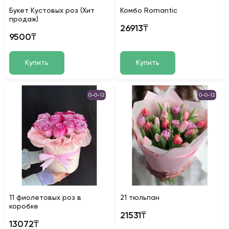
Букет Кустовых роз (Хит
Комбо Romantic
продаж)
26913₸
9500₸
Купить
Купить
0-0-12
0-0-12
11 фиолетовых роз в
21 тюльпан
коробке
21531₸
13072₸