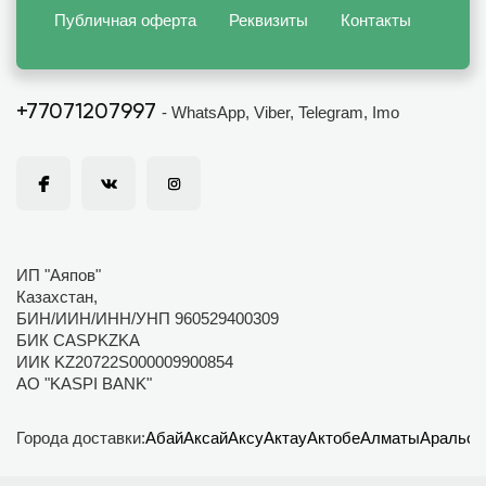
Публичная оферта
Реквизиты
Контакты
+77071207997
- WhatsApp, Viber, Telegram, Imo
ИП "Аяпов"
Казахстан,
БИН/ИИН/ИНН/УНП 960529400309
БИК CASPKZKA
ИИК KZ20722S000009900854
АО "KASPI BANK"
Города доставки:
Абай
Аксай
Аксу
Актау
Актобе
Алматы
Аральск