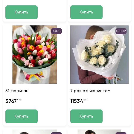
Купить
Купить
0-0-12
0-0-12
51 тюльпан
7 роз с эвкалиптом
57671₸
11534₸
Купить
Купить