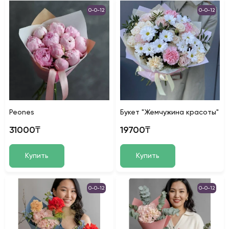
0-0-12
0-0-12
Peones
Букет "Жемчужина красоты"
31000₸
19700₸
Купить
Купить
0-0-12
0-0-12