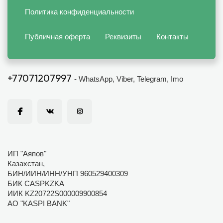
Политика конфиденциальности
Публичная оферта
Реквизиты
Контакты
+77071207997
- WhatsApp, Viber, Telegram, Imo
ИП "Аяпов"
Казахстан,
БИН/ИИН/ИНН/УНП 960529400309
БИК CASPKZKA
ИИК KZ20722S000009900854
АО "KASPI BANK"