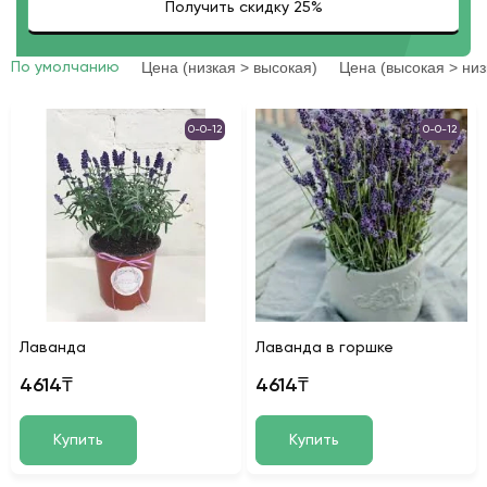
Цена (низкая > высокая)
Цена (высокая > низ
По умолчанию
0-0-12
0-0-12
Лаванда
Лаванда в горшке
4614₸
4614₸
Купить
Купить