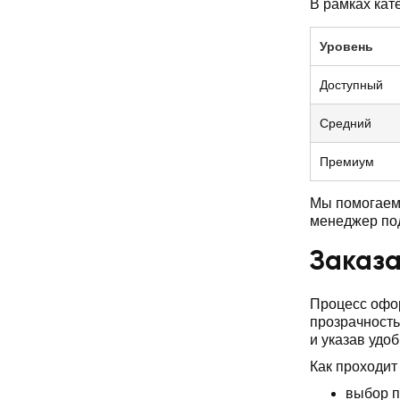
В рамках кат
Уровень
Доступный
Средний
Премиум
Мы помогаем 
менеджер по
Заказа
Процесс офор
прозрачность
и указав удо
Как проходит
выбор п