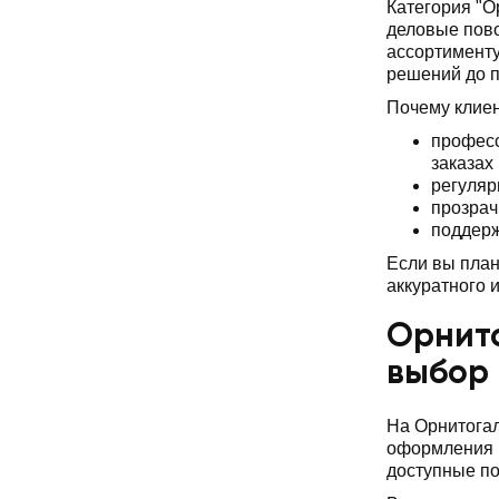
Категория "О
деловые пово
ассортименту
решений до 
Почему клие
професс
заказах
регуляр
прозрач
поддерж
Если вы план
аккуратного 
Орнито
выбор
На Орнитогал
оформления и
доступные по