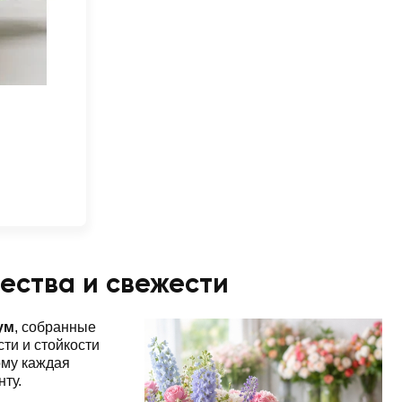
ества и свежести
ум
, собранные
ти и стойкости
ому каждая
нту.