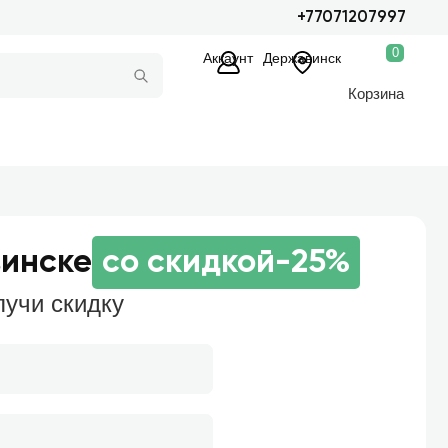
+77071207997
0
Аккаунт
Державинск
Корзина
винске
со скидкой
-25%
лучи скидку