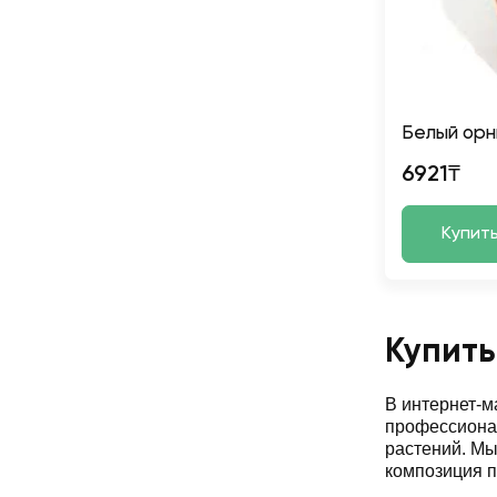
Белый орн
6921₸
Купит
Купить
В интернет-
профессионал
растений. М
композиция п