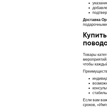
указани
добавле
подтвер
Доставка Ор
подарочными 
Купить
повод
Товары катег
мероприятий.
чтобы каждый
Преимуществ
индивид
возможн
консуль
стабиль
Если вам важ
сроков, «Имп