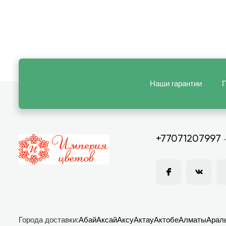
Наши гарантии
П
+77071207997
Города доставки:
Абай
Аксай
Аксу
Актау
Актобе
Алматы
Арал