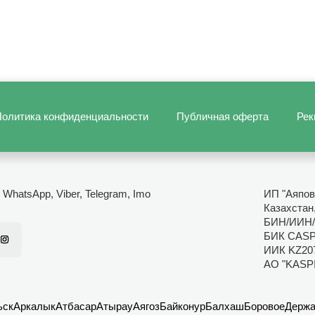
олитика конфиденциальности
Публичная оферта
Рек
- WhatsApp, Viber, Telegram, Imo
ИП "Аяпов
Казахстан
БИН/ИИН/
БИК CAS
ИИК KZ20
АО "KASP
ьск
Аркалык
Атбасар
Атырау
Аягоз
Байконур
Балхаш
Боровое
Держа