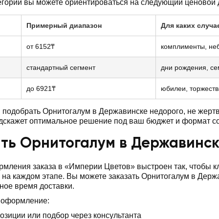
егории вы можете ориентироваться на следующий ценовой 
Примерный диапазон
Для каких случа
от 6152₸
комплименты, не
стандартный сегмент
дни рождения, с
до 6921₸
юбилеи, торжеств
подобрать Орнитогалум в Державинске недорого, не жерт
дскажет оптимальное решение под ваш бюджет и формат с
ть Орнитогалум в Державинск
мления заказа в «Империи Цветов» выстроен так, чтобы 
 на каждом этапе. Вы можете заказать Орнитогалум в Держ
бное время доставки.
 оформление:
озиции или подбор через консультанта