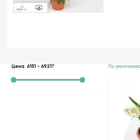
Цена
6151
-
6921
₸
По умолчани