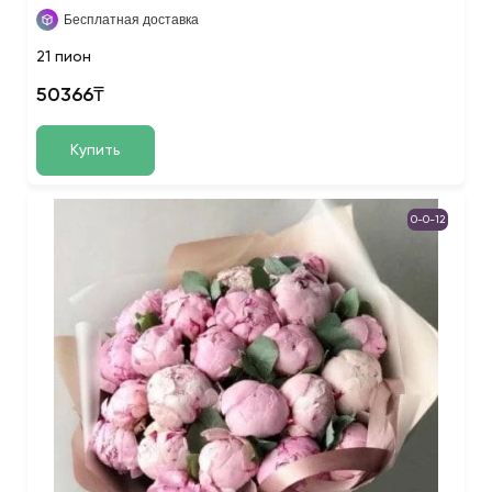
Бесплатная доставка
21 пион
50366₸
Купить
0-0-12