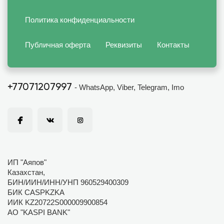
Политика конфиденциальности
Публичная оферта
Реквизиты
Контакты
+77071207997
- WhatsApp, Viber, Telegram, Imo
ИП "Аяпов"
Казахстан,
БИН/ИИН/ИНН/УНП 960529400309
БИК CASPKZKA
ИИК KZ20722S000009900854
АО "KASPI BANK"