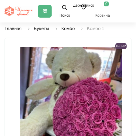
0
Державинск
Поиск
Корзина
Главная
Букеты
Комбо
Koмбo 1
0-0-12