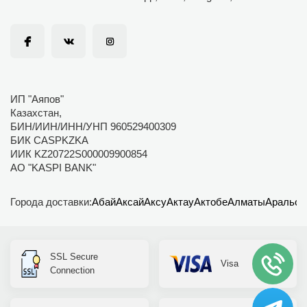
ИП "Аяпов"
Казахстан,
БИН/ИИН/ИНН/УНП 960529400309
БИК CASPKZKA
ИИК KZ20722S000009900854
АО "KASPI BANK"
Города доставки:
Абай
Аксай
Аксу
Актау
Актобе
Алматы
Аральск
SSL Secure
Visa
Connection