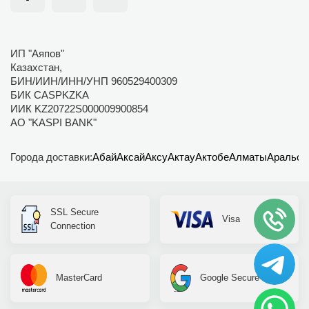
ИП "Аяпов"
Казахстан,
БИН/ИИН/ИНН/УНП 960529400309
БИК CASPKZKA
ИИК KZ20722S000009900854
АО "KASPI BANK"
Города доставки:
Абай
Аксай
Аксу
Актау
Актобе
Алматы
Аральск
SSL Secure
Visa
Connection
MasterCard
Google Secure