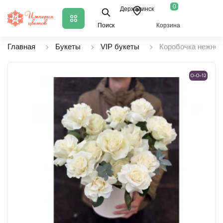
0
Державинск
Поиск
Корзина
Главная
Букеты
VIP букеты
Коробочка нежност
0-0-12