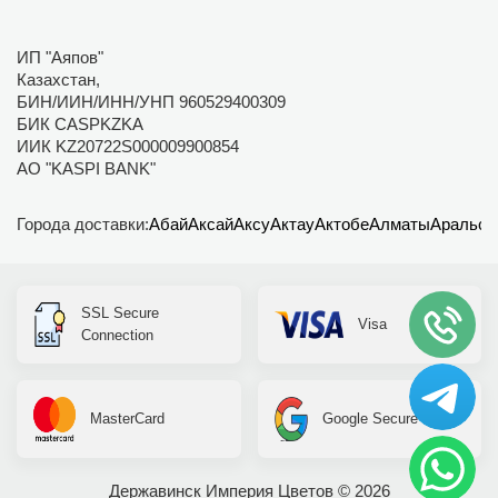
ИП "Аяпов"
Казахстан,
БИН/ИИН/ИНН/УНП 960529400309
БИК CASPKZKA
ИИК KZ20722S000009900854
АО "KASPI BANK"
Города доставки:
Абай
Аксай
Аксу
Актау
Актобе
Алматы
Аральск
SSL Secure
Visa
Connection
MasterCard
Google Secure
Державинск Империя Цветов © 2026