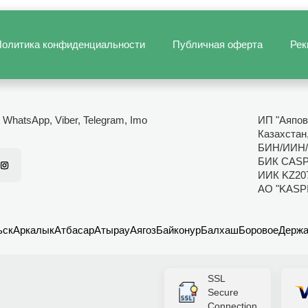
олитика конфиденциальности
Публичная оферта
Рек
- WhatsApp, Viber, Telegram, Imo
ИП "Аяпов
Казахстан
БИН/ИИН/
БИК CAS
ИИК KZ20
АО "KASP
ьск
Аркалык
Атбасар
Атырау
Аягоз
Байконур
Балхаш
Боровое
Держа
SSL
Secure
Connection