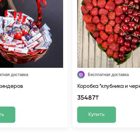
атная доставка
Бесплатная доставка
киндеров
Коробка "клубника и чер
35487₸
ть
Купить