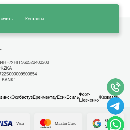
визиты
Контакты
"
,
ИНН/УНП 960529400309
PKZKA
722S000009900854
I BANK"
Форт-
винск
Экибастуз
Ерейментау
Есик
Есиль
Жезказган
Канд
Шевченко
Google
Visa
MasterCard
Secure