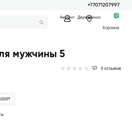
+77071207997
0
Аккаунт
Державинск
Корзина
ля мужчины 5
0 отзывов
5888₸
ги