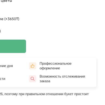
о цветы
е (+3650₸)
)
Профессиональное
ение дня
оформление
Возможность отслеживания
сти
заказа
26, поэтому при правильном отношении букет простоит