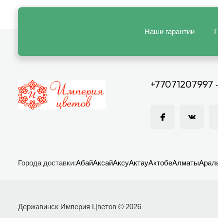
Наши гарантии
П
+77071207997
Города доставки:
Абай
Аксай
Аксу
Актау
Актобе
Алматы
Арал
Державинск Империя Цветов © 2026