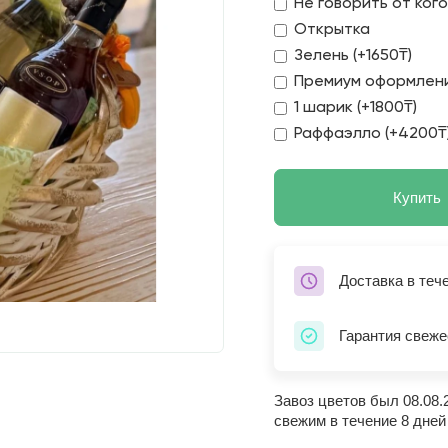
Не говорить от ког
Открытка
Зелень (+1650₸)
Премиум оформлени
1 шарик (+1800₸)
Раффаэлло (+4200₸
Купить
Доставка в теч
Гарантия свеже
Завоз цветов был 08.08.
свежим в течение 8 дней