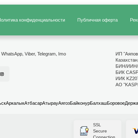
олитика конфиденциальности
Публичная оферта
Рек
- WhatsApp, Viber, Telegram, Imo
ИП "Аяпов
Казахстан
БИН/ИИН/
БИК CAS
ИИК KZ20
АО "KASP
ьск
Аркалык
Атбасар
Атырау
Аягоз
Байконур
Балхаш
Боровое
Держа
SSL
Secure
Connection