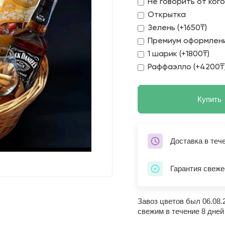
Не говорить от ког
Открытка
Зелень (+1650₸)
Премиум оформлени
1 шарик (+1800₸)
Раффаэлло (+4200₸
Купить
Доставка в теч
Гарантия свеже
Завоз цветов был 06.08.
свежим в течение 8 дней