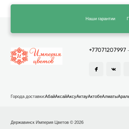
Наши гарантии
П
+77071207997
Города доставки:
Абай
Аксай
Аксу
Актау
Актобе
Алматы
Арал
Державинск Империя Цветов © 2026