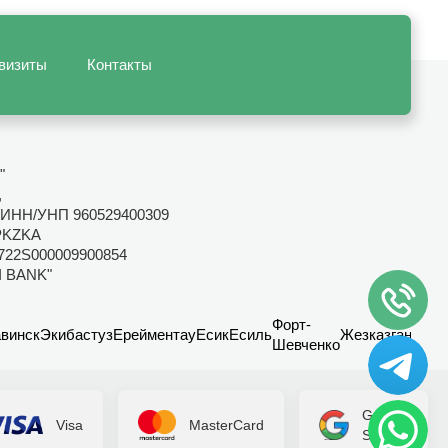
визиты
Контакты
"
,
ИНН/УНП 960529400309
PKZKA
722S000009900854
I BANK"
Форт-
винск
Экибастуз
Ерейментау
Есик
Есиль
Жезказган
Канд
Шевченко
Google
Visa
MasterCard
Secure