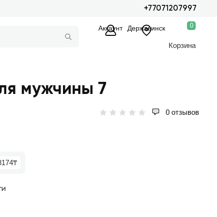
+77071207997
0
Аккаунт
Державинск
Корзина
ля мужчины 7
0 отзывов
8174₸
ги