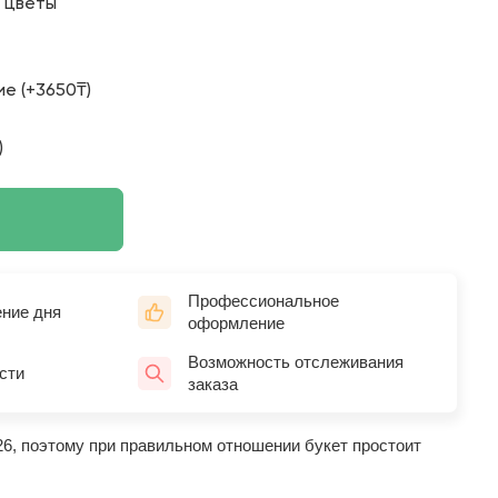
о цветы
е (+3650₸)
)
Профессиональное
ение дня
оформление
Возможность отслеживания
сти
заказа
26, поэтому при правильном отношении букет простоит