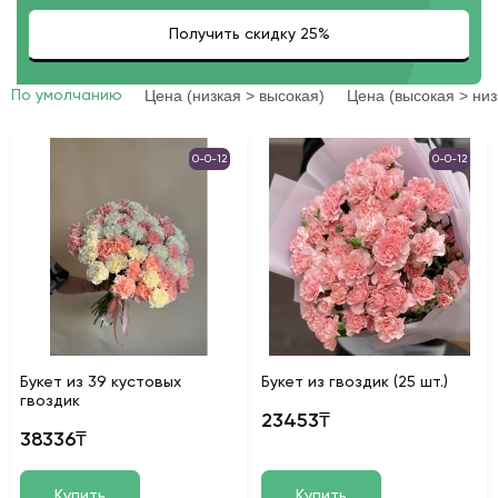
Цена (низкая > высокая)
Цена (высокая > низ
По умолчанию
0-0-12
0-0-12
Букет из 39 кустовых
Букет из гвоздик (25 шт.)
гвоздик
23453₸
38336₸
Купить
Купить