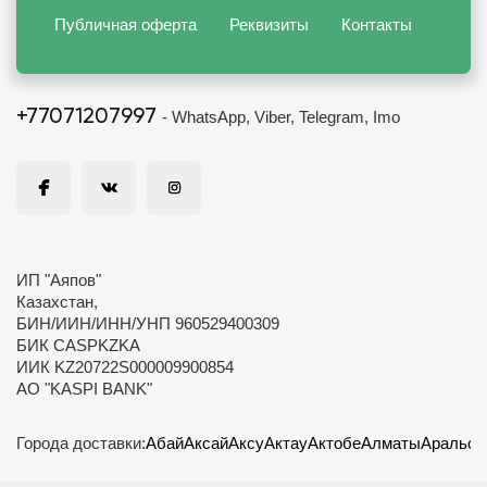
Публичная оферта
Реквизиты
Контакты
+77071207997
- WhatsApp, Viber, Telegram, Imo
ИП "Аяпов"
Казахстан,
БИН/ИИН/ИНН/УНП 960529400309
БИК CASPKZKA
ИИК KZ20722S000009900854
АО "KASPI BANK"
Города доставки:
Абай
Аксай
Аксу
Актау
Актобе
Алматы
Аральск