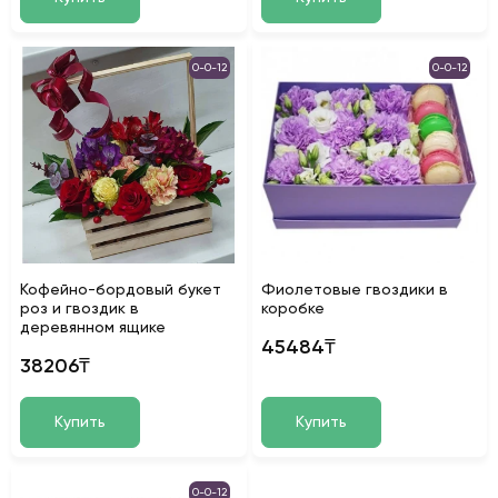
0-0-12
0-0-12
Кофейно-бордовый букет
Фиолетовые гвоздики в
роз и гвоздик в
коробке
деревянном ящике
45484₸
38206₸
Купить
Купить
0-0-12