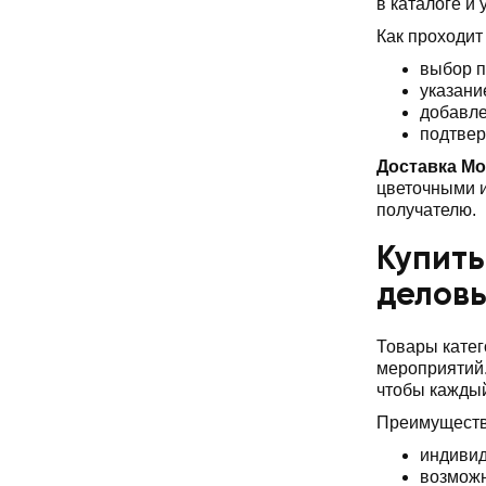
в каталоге и
Как проходит
выбор п
указани
добавле
подтвер
Доставка Мо
цветочными и
получателю.
Купить
делов
Товары катег
мероприятий.
чтобы каждый
Преимуществ
индивид
возможн