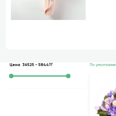
Цена
36525
-
58441
₸
По умолчани