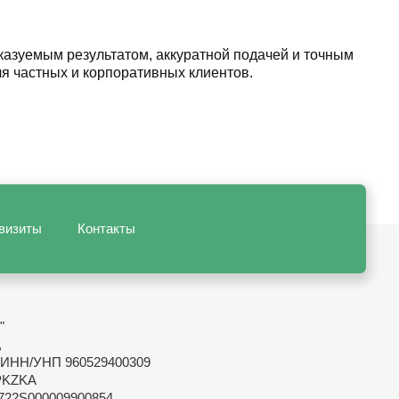
казуемым результатом, аккуратной подачей и точным
я частных и корпоративных клиентов.
визиты
Контакты
"
,
ИНН/УНП 960529400309
PKZKA
722S000009900854