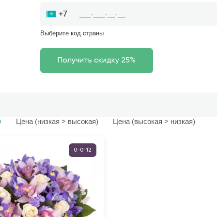
+7
Выберите код страны
Цена (низкая > высокая)
Цена (высокая > низкая)
ю
0-0-12