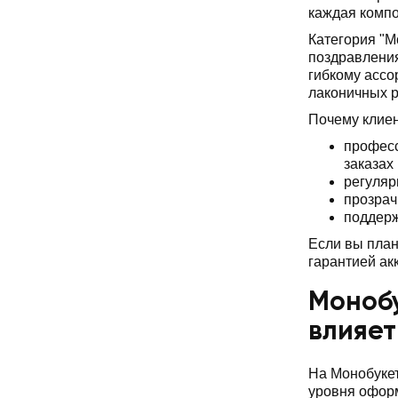
каждая компо
Категория "М
поздравления
гибкому ассо
лаконичных 
Почему клие
професс
заказах
регуляр
прозрач
поддерж
Если вы план
гарантией ак
Монобу
влияет
На Монобукет
уровня оформ