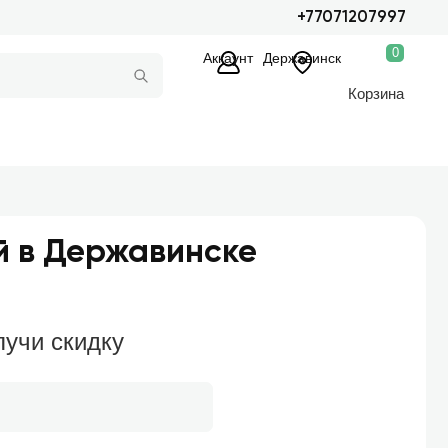
+77071207997
0
Аккаунт
Державинск
Корзина
й в Державинске
лучи скидку