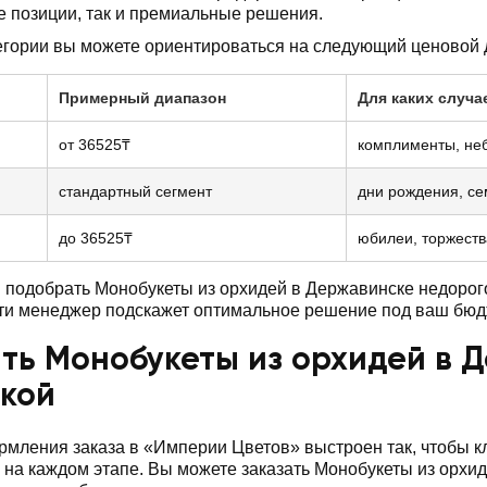
е позиции, так и премиальные решения.
егории вы можете ориентироваться на следующий ценовой 
Примерный диапазон
Для каких случа
от 36525₸
комплименты, не
стандартный сегмент
дни рождения, с
до 36525₸
юбилеи, торжеств
подобрать Монобукеты из орхидей в Державинске недорого
ти менеджер подскажет оптимальное решение под ваш бюд
ть Монобукеты из орхидей в 
вкой
мления заказа в «Империи Цветов» выстроен так, чтобы 
 на каждом этапе. Вы можете заказать Монобукеты из орх