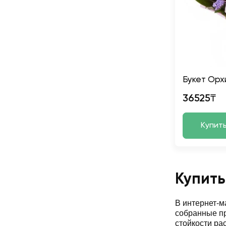
Букет Орх
36525₸
Купит
Купить
В интернет-
собранные пр
стойкости ра