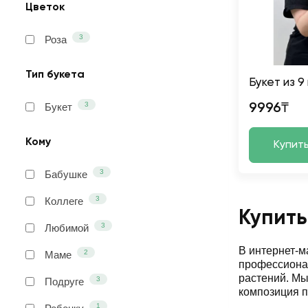
Цветок
3
Роза
Тип букета
Букет из 9
3
Букет
9996₸
Кому
Купит
3
Бабушке
3
Коллеге
Купить
3
Любимой
В интернет-
2
Маме
профессионал
растений. М
3
Подруге
композиция п
1