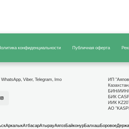
олитика конфиденциальности
Публичная оферта
Рек
- WhatsApp, Viber, Telegram, Imo
ИП "Аяпов
Казахстан
БИН/ИИН/
БИК CAS
ИИК KZ20
АО "KASP
ьск
Аркалык
Атбасар
Атырау
Аягоз
Байконур
Балхаш
Боровое
Держа