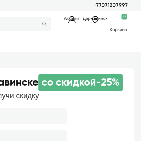
+77071207997
0
Аккаунт
Державинск
Корзина
жавинске
со скидкой
-25%
лучи скидку