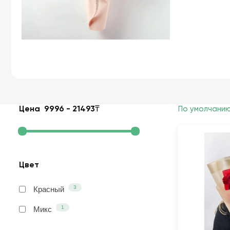
Цена
9996
-
21493
₸
По умолчани
Цвет
3
Красный
1
Микс