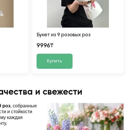
Букет из 9 розовых роз
9996₸
Купить
качества и свежести
9 роз
, собранные
ти и стойкости
ому каждая
нту.