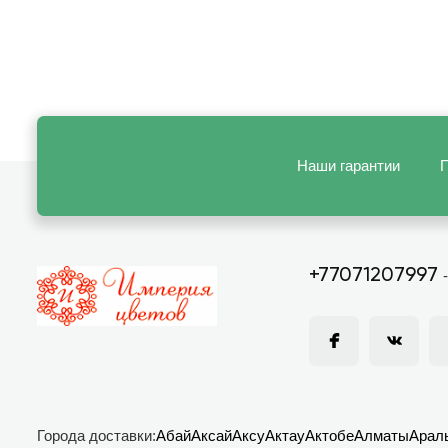
Наши гарантии
П
+77071207997
Города доставки:
Абай
Аксай
Аксу
Актау
Актобе
Алматы
Арал