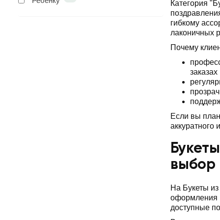
Ребенку
Категория "Б
поздравления
гибкому ассо
лаконичных 
Почему клие
професс
заказах
регуляр
прозрач
поддерж
Если вы план
аккуратного 
Букеты
выбор
На Букеты из
оформления и
доступные по