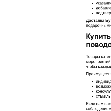
указани
добавле
подтвер
Доставка Бу
подарочными 
Купить
повод
Товары катег
мероприятий.
чтобы каждый
Преимуществ
индивид
возможн
консуль
стабиль
Если вам важ
соблюдением 