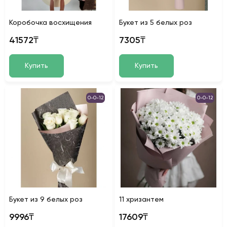
Коробочка восхищения
Букет из 5 белых роз
41572₸
7305₸
Купить
Купить
0-0-12
0-0-12
Букет из 9 белых роз
11 хризантем
9996₸
17609₸