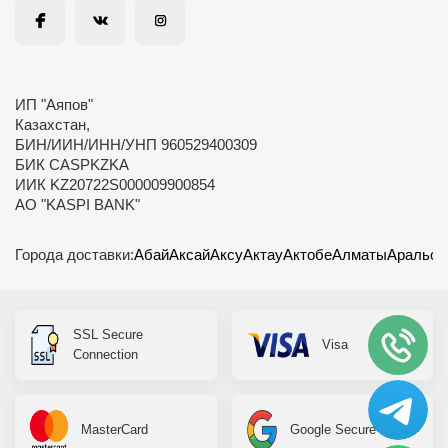
ИП "Аяпов"
Казахстан,
БИН/ИИН/ИНН/УНП 960529400309
БИК CASPKZKA
ИИК KZ20722S000009900854
АО "KASPI BANK"
Города доставки:
Абай
Аксай
Аксу
Актау
Актобе
Алматы
Аральск
SSL Secure
Visa
Connection
MasterCard
Google Secure