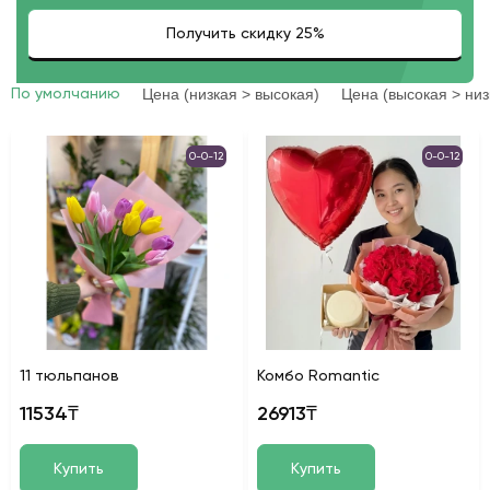
Цена (низкая > высокая)
Цена (высокая > низ
По умолчанию
0-0-12
0-0-12
11 тюльпанов
Комбо Romantic
11534₸
26913₸
Купить
Купить